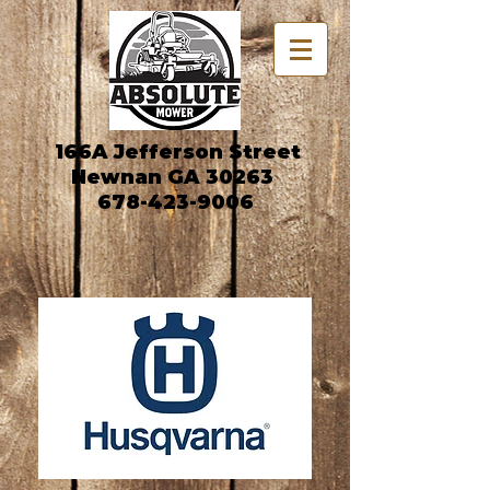
166A Jefferson Street
Newnan GA 30263
678-423-9006